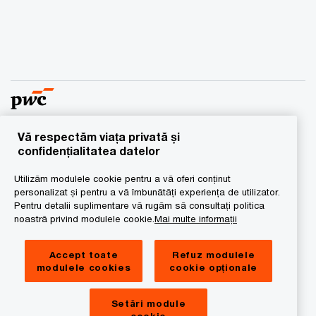
Vă respectăm viața privată și
© 2016 - 2026 PwC. Toate drepturile rezervate. “PwC”
confidențialitatea datelor
semnifică reţeaua de firme membre ale
Utilizăm modulele cookie pentru a vă oferi conținut
PricewaterhouseCoopers International Limited, fiecare
personalizat și pentru a vă îmbunătăți experiența de utilizator.
dintre acestea fiind persoană juridică cu statut
Pentru detalii suplimentare vă rugăm să consultați politica
independent. Pentru mai multe detalii vă rugăm să vizitaţi
noastră privind modulele cookie.
Mai multe informații
www.pwc.com/structure.
Accept toate
Refuz modulele
Privacy
modulele cookies
cookie opționale
Cookies Info
Setări module
Legal