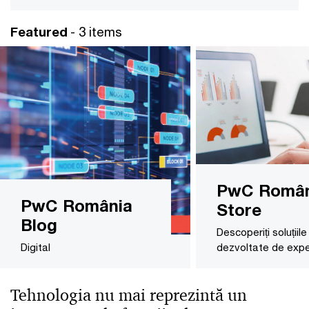
Featured
- 3 items
PwC Român
PwC România
Store
Blog
Descoperiți soluțiil
Digital
dezvoltate de exper
Tehnologia nu mai reprezintă un