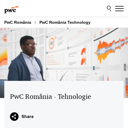
Skip
Skip
to
to
content
footer
PwC România
PwC România Technology
PwC România - Tehnologie
Share