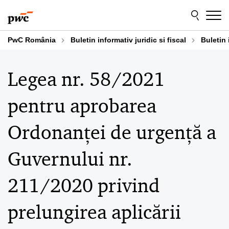
Skip
Skip
to
to
content
footer
PwC România
Buletin informativ juridic si fiscal
Buletin 
Legea nr. 58/2021
pentru aprobarea
Ordonanței de urgență a
Guvernului nr.
211/2020 privind
prelungirea aplicării