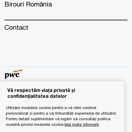
Birouri România
Contact
Vă respectăm viața privată și
© 2016 - 2026 PwC. Toate drepturile rezervate. “PwC”
confidențialitatea datelor
semnifică reţeaua de firme membre ale
Utilizăm modulele cookie pentru a vă oferi conținut
PricewaterhouseCoopers International Limited, fiecare
personalizat și pentru a vă îmbunătăți experiența de utilizator.
dintre acestea fiind persoană juridică cu statut
Pentru detalii suplimentare vă rugăm să consultați politica
independent. Pentru mai multe detalii vă rugăm să vizitaţi
noastră privind modulele cookie.
Mai multe informații
www.pwc.com/structure.