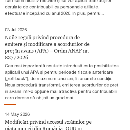
fost semnificativ rescrise și se vor aplica tranzacțiilor
derulate de contribuabili cu persoanele afiliate,
efectuate începând cu anul 2026. În plus, pentru...
03 Jul 2026
Noile reguli privind procedura de
emitere și modificare a acordurilor de
preț în avans (APA) – Ordin ANAF nr.
827/2026
Cea mai importantă noutate introdusă este posibilitatea
aplicării unui APA și pentru perioade fiscale anterioare
(„roll-back”), de maximum cinci ani, în anumite condiții.
Noua procedură transformă emiterea acordurilor de preț
în avans într-o opțiune mai atractivă pentru contribuabilii
care doresc să obțină un grad mai...
14 May 2026
Modificări privind accesul străinilor pe
piața muncii din România: OUG nr.