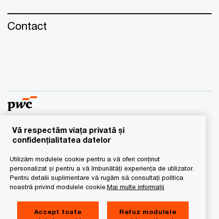
Contact
Vă respectăm viața privată și
© 2016 - 2026 PwC. Toate drepturile rezervate. “PwC”
confidențialitatea datelor
semnifică reţeaua de firme membre ale
Utilizăm modulele cookie pentru a vă oferi conținut
PricewaterhouseCoopers International Limited, fiecare
personalizat și pentru a vă îmbunătăți experiența de utilizator.
dintre acestea fiind persoană juridică cu statut
Pentru detalii suplimentare vă rugăm să consultați politica
independent. Pentru mai multe detalii vă rugăm să vizitaţi
noastră privind modulele cookie.
Mai multe informații
www.pwc.com/structure.
Accept toate
Refuz modulele
Privacy