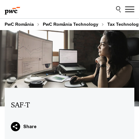
Skip
Skip
to
to
content
footer
PwC România
PwC România Technology
Tax Technolog
SAF-T
Share