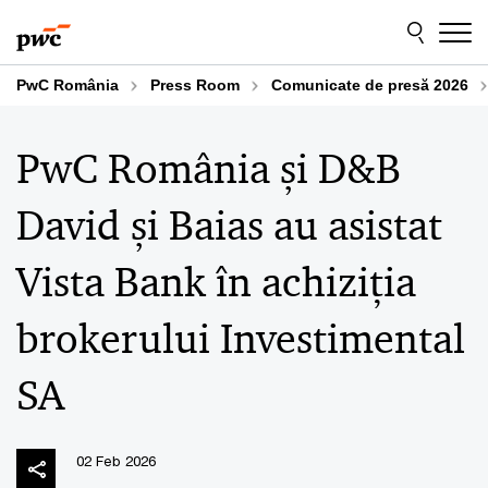
Skip
Skip
to
to
content
footer
PwC România
Press Room
Comunicate de presă 2026
PwC România și D&B
David și Baias au asistat
Vista Bank în achiziția
brokerului Investimental
SA
02 Feb 2026