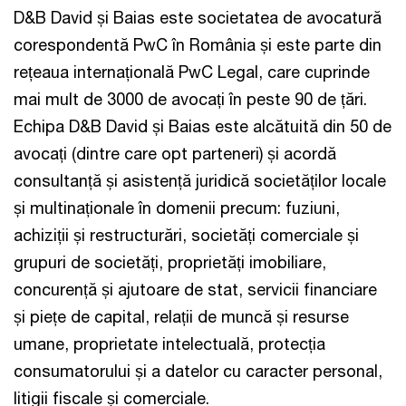
D&B David și Baias este societatea de avocatură
corespondentă PwC în România și este parte din
rețeaua internațională PwC Legal, care cuprinde
mai mult de 3000 de avocați în peste 90 de țări.
Echipa D&B David și Baias este alcătuită din 50 de
avocați (dintre care opt parteneri) și acordă
consultanță și asistență juridică societăților locale
și multinaționale în domenii precum: fuziuni,
achiziții și restructurări, societăți comerciale și
grupuri de societăți, proprietăți imobiliare,
concurență și ajutoare de stat, servicii financiare
și piețe de capital, relații de muncă și resurse
umane, proprietate intelectuală, protecția
consumatorului și a datelor cu caracter personal,
litigii fiscale și comerciale.