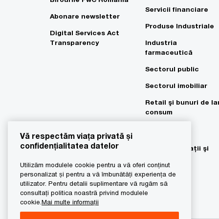
Servicii financiare
Abonare newsletter
Produse Industriale
Digital Services Act
Transparency
Industria
farmaceutică
Sectorul public
Sectorul imobiliar
Retail şi bunuri de la
consum
Tehnologia
Vă respectăm viața privată și
informaţiei,
confidențialitatea datelor
telecomunicaţii şi
divertisment
Utilizăm modulele cookie pentru a vă oferi conținut
personalizat și pentru a vă îmbunătăți experiența de
utilizator. Pentru detalii suplimentare vă rugăm să
consultați politica noastră privind modulele
cookie.
Mai multe informații