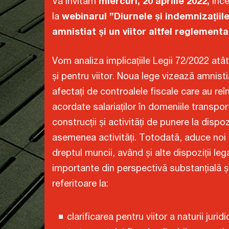
Vă invităm
miercuri, 20 aprilie 2022,
înc
la
webinarul ”Diurnele și indemnizațiile
amnistiat și un viitor altfel reglementa
Vom analiza implicațiile Legii 72/2022 atât
și pentru viitor. Noua lege vizează amnisti
afectați de controalele fiscale care au reî
acordate salariaților în domeniile transport
construcții și activități de punere la dispo
asemenea activități. Totodată, aduce noi r
dreptul muncii, având și alte dispoziții le
importante din perspectivă substanțială ș
referitoare la:
clarificarea pentru viitor a naturii juridi