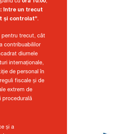
epând cu
ora 10:00
,
: între un trecut
t și controlat”
.
 pentru trecut, cât
a contribuabililor
ncadrat diurnele
uri internaționale,
ziție de personal în
eguli fiscale și de
gale extrem de
i procedurală
ce și a