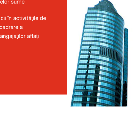
ivelor sume
ii în activitățile de
ncadrare a
ngajaților aflați