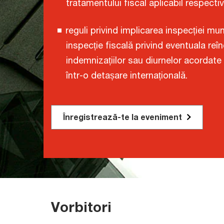
tratamentului fiscal aplicabil respect
reguli privind implicarea inspecției munc
inspecție fiscală privind eventuala reî
indemnizațiilor sau diurnelor acordate a
într-o detașare internațională.
Înregistrează-te la eveniment
Vorbitori