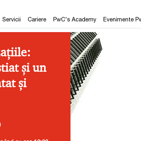
Servicii
Cariere
PwC's Academy
Evenimente P
țiile:
tiat și un
tat și
0