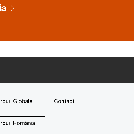
ia
irouri Globale
Contact
irouri România