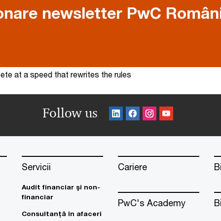
nare newsletter PwC Român
te at a speed that rewrites the rules
Follow us
Servicii
Cariere
B
Audit financiar şi non-
financiar
PwC's Academy
B
Consultanţă în afaceri