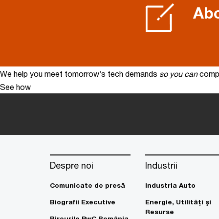
Abo
We help you meet tomorrow’s tech demands
so you can
compe
See how
Despre noi
Industrii
Comunicate de presă
Industria Auto
Biografii Executive
Energie, Utilităţi şi
Resurse
Birourile PwC România