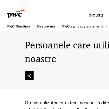
Skip
Skip
to
to
Industrii
content
footer
PwC România
Despre noi
PwC's privacy statement
Persoanele care utili
noastre
Oferim utilizatorilor externi accesul la difer