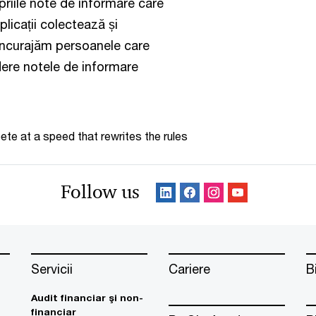
priile note de informare care
licații colectează și
Încurajăm persoanele care
edere notele de informare
te at a speed that rewrites the rules
Follow us
Servicii
Cariere
B
Audit financiar şi non-
financiar