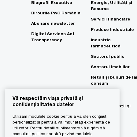
Biografii Executive
Energie, Utilităţi şi
Resurse
Birourile PwC România
Servicii financiare
Abonare newsletter
Produse Industriale
Digital Services Act
Transparency
Industria
farmaceutică
Sectorul public
Sectorul imobiliar
Retail şi bunuri de la
consum
Tehnologia
Vă respectăm viața privată și
informaţiei,
confidențialitatea datelor
telecomunicaţii şi
divertisment
Utilizăm modulele cookie pentru a vă oferi conținut
personalizat și pentru a vă îmbunătăți experiența de
utilizator. Pentru detalii suplimentare vă rugăm să
consultați politica noastră privind modulele