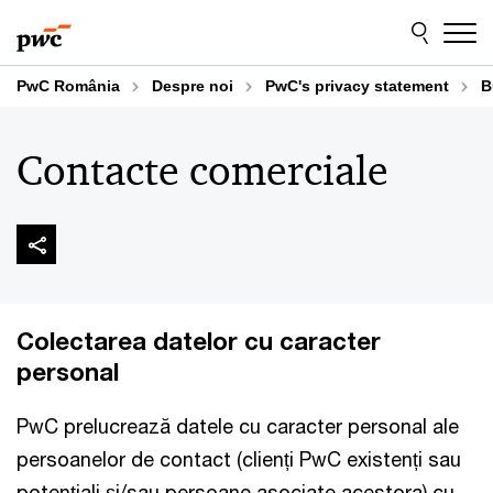
Skip
Skip
to
to
content
footer
PwC România
Despre noi
PwC's privacy statement
B
Contacte comerciale
Colectarea datelor cu caracter
personal
PwC prelucrează datele cu caracter personal ale
persoanelor de contact (clienți PwC existenți sau
potențiali și/sau persoane asociate acestora) cu