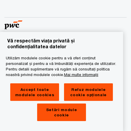
Vă respectăm viața privată și
© 2016 - 2026 PwC. Toate drepturile rezervate. “PwC”
confidențialitatea datelor
semnifică reţeaua de firme membre ale
Utilizăm modulele cookie pentru a vă oferi conținut
PricewaterhouseCoopers International Limited, fiecare
personalizat și pentru a vă îmbunătăți experiența de utilizator.
dintre acestea fiind persoană juridică cu statut
Pentru detalii suplimentare vă rugăm să consultați politica
independent. Pentru mai multe detalii vă rugăm să vizitaţi
noastră privind modulele cookie.
Mai multe informații
www.pwc.com/structure.
Accept toate
Refuz modulele
Privacy
modulele cookies
cookie opționale
Cookies Info
Setări module
Legal
cookie
Information Notice