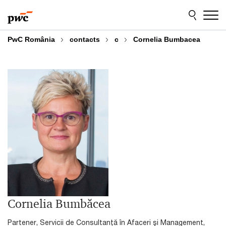
Skip
Skip
to
to
content
footer
PwC România
contacts
c
Cornelia Bumbacea
Cornelia Bumbăcea
Partener, Servicii de Consultanţă în Afaceri şi Management,