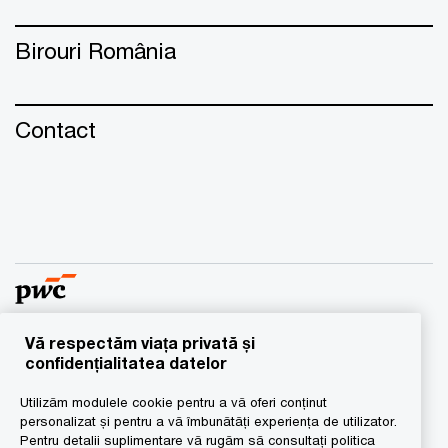
Birouri România
Contact
Vă respectăm viața privată și
© 2016 - 2026 PwC. Toate drepturile rezervate. “PwC”
confidențialitatea datelor
semnifică reţeaua de firme membre ale
Utilizăm modulele cookie pentru a vă oferi conținut
PricewaterhouseCoopers International Limited, fiecare
personalizat și pentru a vă îmbunătăți experiența de utilizator.
dintre acestea fiind persoană juridică cu statut
Pentru detalii suplimentare vă rugăm să consultați politica