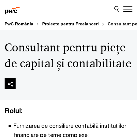
Skip
Skip
to
to
content
footer
PwC România
Proiecte pentru Freelanceri
Consultant pen
Consultant pentru piețe
de capital și contabilitate
Rolul:
Furnizarea de consiliere contabilă instituțiilor
financiare pe teme complexe;