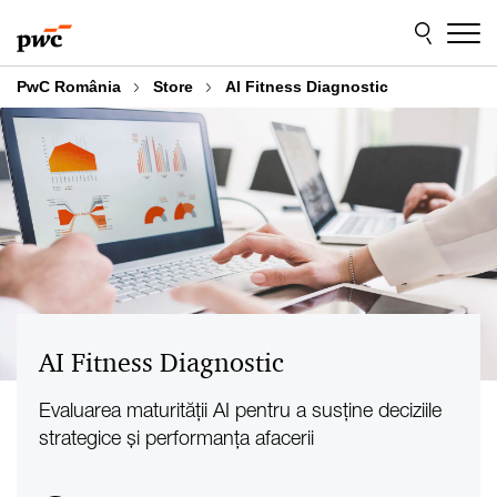
Skip
Skip
to
to
content
footer
PwC România
Store
AI Fitness Diagnostic
AI Fitness Diagnostic
Evaluarea maturității AI pentru a susține deciziile
strategice și performanța afacerii