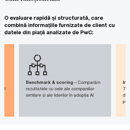
O evaluare rapidă și structurată, care
combină informațiile furnizate de client cu
datele din piață analizate de PwC:
Benchmark & scoring
– Comparăm
Int
adul
rezultatele cu cele ale companiilor
Tra
similare și ale liderilor în adopția AI
de 
prio